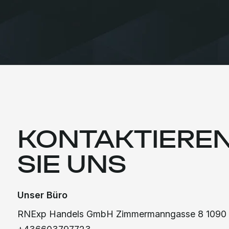
KONTAKTIEREN
SIE UNS
Unser Büro
RNExp Handels GmbH Zimmermanngasse 8 1090 Wien, Ö
+436603797723
office@rnexp.at
Arbeitszeit
Mo – Fr 9:00 – 18:00