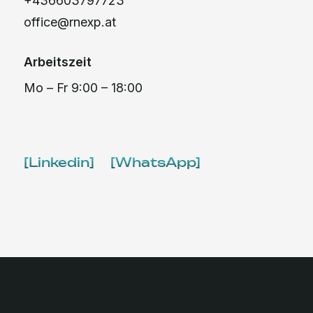
[Linkedin]
[WhatsApp]
PR
Schne
GISA-Zahl: 20809911
Batte
Magistrat der Stadt Wien MA 63
Hoch
RNExp Handels GmbH
Eisen
Gesellschaft mit beschränkter Haftung 3680686
Elekt
1090 Wien, Zimmermanngasse 8