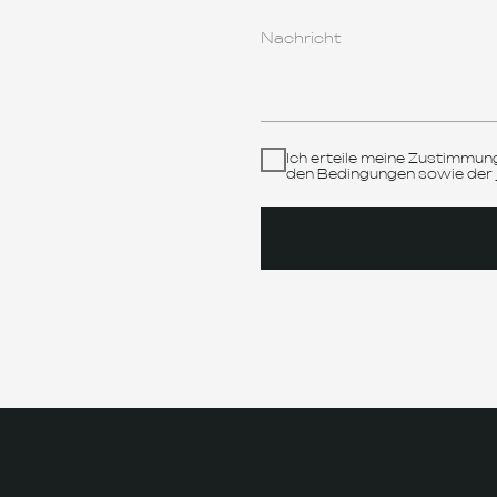
ANFRAGE
ODUKT
INFORMATION
ll - Ladestationen
Startseite
Über uns
riespeicher Systeme
spannungs-Durchführungen
Partner
bahngetriebe von Henschel
Kontakte
ro-Motoren