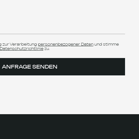
 SENDEN
+436603797723
office@rnexp.at
LinkedIn
WhatsApp