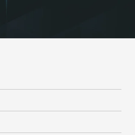
ung
personenbezogener Daten
und stimme
linie
zu.