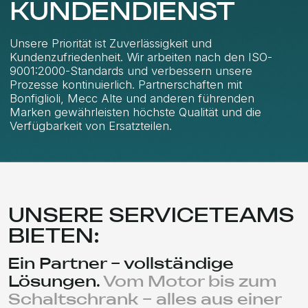
professionell.
01
02
Inbetriebnahme und
Vor-Ort-Diagnose
vorbeugende Wartung
und Reparaturen
03
04
24/7 Technischer
Energieeinsparungen durch
Support
hocheffiziente Motoren
KONTAKTIEREN
SIE UNS
Unser Büro
RNExp Handels GmbH Zimmermanngasse 8
1090 Wien, Österreich