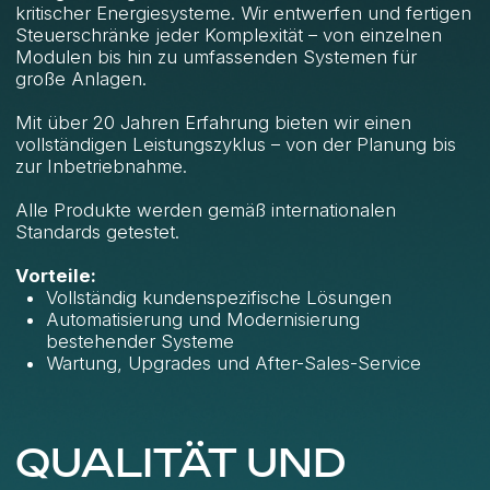
UNSERE SERVICETEAMS
BIETEN:
Ein Partner – vollständige
Lösungen.
Vom Motor bis zum
Schaltschrank – alles aus einer
Hand:
schnell, effizient und