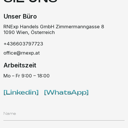
Ich erteile meine Zustimmung zur Verarbeitung
personenbezogener Daten
und stimme den
Bedingungen sowie der
Datenschutzrichtlinie
zu.
ANFRAGE SENDEN
GISA-Zahl: 20809911
Magistrat der Stadt Wien MA 63
RNExp Handels GmbH
Gesellschaft mit beschränkter Haftung 3680686
1090 Wien, Zimmermanngasse 8
PRODUKT