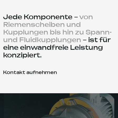
konzipiert.
Kontakt aufnehmen
GENERATOREN &
STEUERSYSTEME
Unsere Generatoren und kompletten
Energielösungen bilden das Herzstück mobiler und
kritischer Energiesysteme. Wir entwerfen und fertigen
Steuerschränke jeder Komplexität – von einzelnen
Modulen bis hin zu umfassenden Systemen für
große Anlagen.