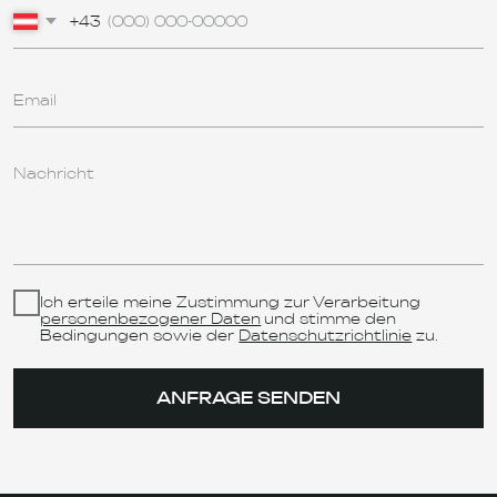
Schnell - Ladestationen
Batteriespeicher Systeme
Hochspannungs-Durchführungen
Eisenbahngetriebe von Henschel
Elektro-Motoren
INFORMATION
Startseite
Über uns
Partner
Kontakte
+436603797723
office@rnexp.at
LinkedIn
WhatsApp