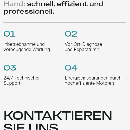
+436603797723
office@rnexp.at
Arbeitszeit
Mo – Fr 9:00 – 18:00
[Linkedin]
[WhatsApp]
+43