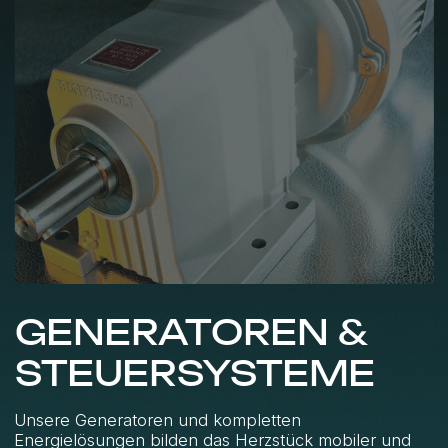
Mit über 20 Jahren Erfahrung bieten wir einen
vollständigen Leistungszyklus – von der Planung bis
zur Inbetriebnahme.
Alle Produkte werden gemäß internationalen
Standards getestet.
Vorteile:
Vollständig kundenspezifische Lösungen
Automatisierung und Modernisierung
bestehender Systeme
Wartung, Upgrades und After-Sales-Service
QUALITÄT UND
KUNDENDIENST
Unsere Priorität ist Zuverlässigkeit und
Kundenzufriedenheit. Wir arbeiten nach den ISO-
9001:2000-Standards und verbessern unsere
Prozesse kontinuierlich. Partnerschaften mit
Bonfiglioli, Mecc Alte und anderen führenden
Marken gewährleisten höchste Qualität und die
Verfügbarkeit von Ersatzteilen.