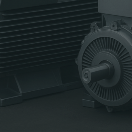
Jede Komponente –
von
Riemenscheiben und
Kupplungen bis hin zu Spann-
und Fluidkupplungen
– ist für
eine einwandfreie Leistung