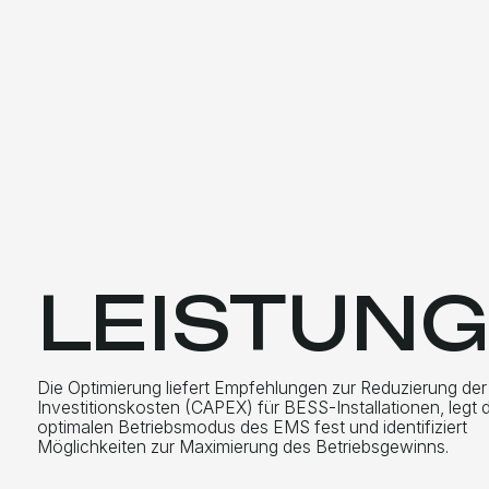
optimalen Betriebsmodus des EMS fest und identifiziert
Möglichkeiten zur Maximierung des Betriebsgewinns.
Mehr erfahren
KONTAKTIEREN
SIE UNS
Unser Büro
RNExp Handels GmbH Zimmermanngasse 8 1090 Wien, Ö
+436603797723