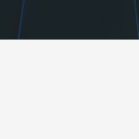
führenden
Umsetzung von Projekten im Bereich
tellers Pilot
Energiespeicherung (ESS) und DC-
 Zusammenarbeit
Ladung in der Ukraine und ganz
 Marktführern.
Europa, die sowohl wirtschaftliche
als auch betriebliche Effizienz