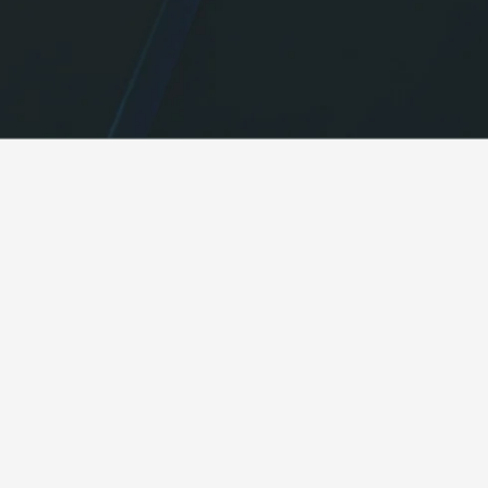
Lieferung von Schnellladestationen
Vertretung des 
in der Ukraine, einschließlich für
chinesischen Hers
Netzwerke wie TOKA und OKKO.
Technology und
mit europäischen