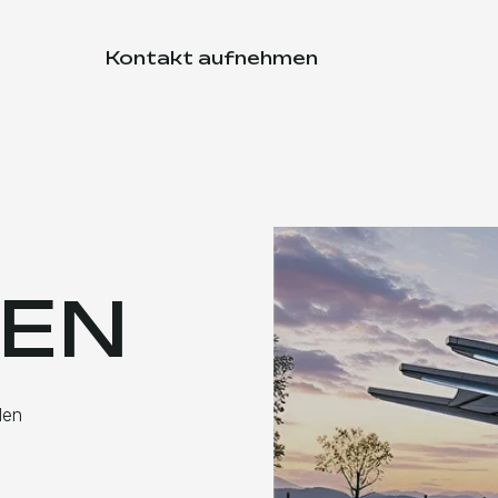
+43
sterreich