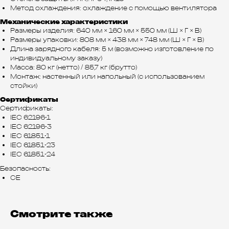
Метод охлаждения: охлаждение с помощью вентилятора
Механические характеристики
Размеры изделия: 640 мм × 160 мм × 550 мм (Ш × Г × В)
Размеры упаковки: 808 мм × 438 мм × 748 мм (Ш × Г × В)
Длина зарядного кабеля: 5 м (возможно изготовление по
индивидуальному заказу)
Масса: 80 кг (нетто) / 85,7 кг (брутто)
Монтаж: настенный или напольный (с использованием
стойки)
Сертификаты
Сертификаты:
IEC 62196-1
IEC 62196-3
IEC 61851-1
IEC 61851-23
IEC 61851-24
Безопасность:
CE
Смотрите также