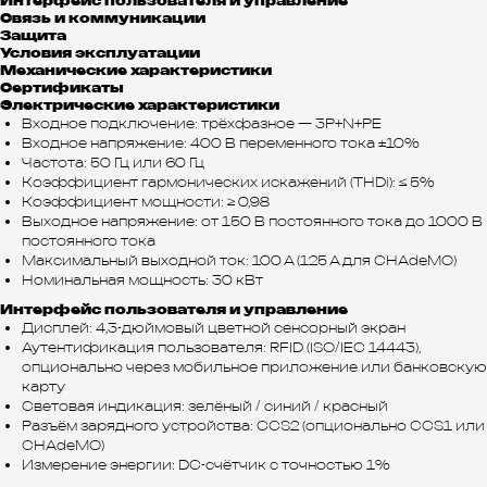
Интерфейс пользователя и управление
Связь и коммуникации
Защита
Условия эксплуатации
Механические характеристики
Сертификаты
Электрические характеристики
Входное подключение: трёхфазное — 3P+N+PE
Входное напряжение: 400 В переменного тока ±10%
Частота: 50 Гц или 60 Гц
Коэффициент гармонических искажений (THDi): ≤ 5%
Коэффициент мощности: ≥ 0,98
Выходное напряжение: от 150 В постоянного тока до 1000 В
постоянного тока
Максимальный выходной ток: 100 А (125 А для CHAdeMO)
Номинальная мощность: 30 кВт
Интерфейс пользователя и управление
Дисплей: 4,3-дюймовый цветной сенсорный экран
Аутентификация пользователя: RFID (ISO/IEC 14443),
опционально через мобильное приложение или банковскую
карту
Световая индикация: зелёный / синий / красный
Разъём зарядного устройства: CCS2 (опционально CCS1 или
CHAdeMO)
Измерение энергии: DC-счётчик с точностью 1%