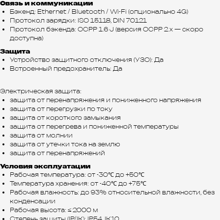
Связь и коммуникации
Бэкенд: Ethernet / Bluetooth / Wi-Fi (опционально 4G)
Протокол зарядки: ISO 15118, DIN 70121
Протокол бэкенда: OCPP 1.6 J (версия OCPP 2.x — скоро
доступна)
Защита
Устройство защитного отключения (УЗО): Да
Встроенный предохранитель: Да
Электрическая защита:
защита от перенапряжения и пониженного напряжения
защита от перегрузки по току
защита от короткого замыкания
защита от перегрева и пониженной температуры
защита от молнии
защита от утечки тока на землю
защита от перенапряжений
Условия эксплуатации
Рабочая температура: от -30℃ до +50℃
Температура хранения: от -40℃ до +75℃
Рабочая влажность: до 93% относительной влажности, без
конденсации
Рабочая высота: ≤ 2000 м
Степень защиты (IP/IK): IP54, IK10