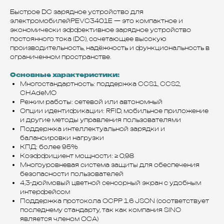
Быстрое DC зарядное устройство для
электромобилейPEVC3401E — это компактное и
экономически эффективное зарядное устройство
постоянного тока (DC), сочетающее высокую
производительность, надёжность и функциональность в
ограниченном пространстве.
Основные характеристики:
Многостандартность: поддержка CCS1, CCS2,
CHAdeMO
Режим работы: сетевой или автономный
Опции идентификации: RFID, мобильное приложение
и другие методы управления пользователями
Поддержка интеллектуальной зарядки и
балансировки нагрузки
КПД: более 95%
Коэффициент мощности: ≥ 0,98
Многоуровневая система защиты для обеспечения
безопасности пользователей
4,3-дюймовый цветной сенсорный экран с удобным
интерфейсом
Поддержка протокола OCPP 1.6 JSON (соответствует
последнему стандарту, так как компания SINO
является членом OCA)