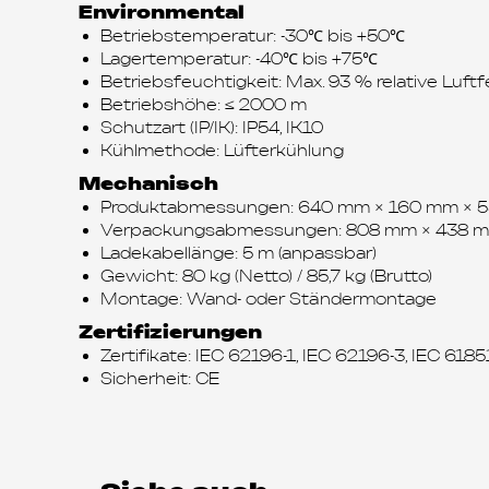
Environmental
Betriebstemperatur: -30℃ bis +50℃
Lagertemperatur: -40℃ bis +75℃
Betriebsfeuchtigkeit: Max. 93 % relative Luft
Betriebshöhe: ≤ 2000 m
Schutzart (IP/IK): IP54, IK10
Kühlmethode: Lüfterkühlung
Mechanisch
Produktabmessungen: 640 mm × 160 mm × 55
Verpackungsabmessungen: 808 mm × 438 mm 
Ladekabellänge: 5 m (anpassbar)
Gewicht: 80 kg (Netto) / 85,7 kg (Brutto)
Montage: Wand- oder Ständermontage
Zertifizierungen
Zertifikate: IEC 62196-1, IEC 62196-3, IEC 6185
Sicherheit: CE