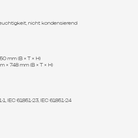
feuchtigkeit, nicht kondensierend
0 mm (B × T × H)
× 748 mm (B × T × H)
1-1, IEC 61851-23, IEC 61851-24