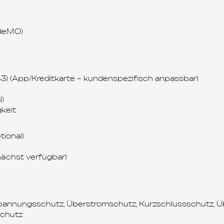
AdeMO)
43) (App/Kreditkarte – kundenspezifisch anpassbar)
)
keit
ional)
nächst verfügbar)
spannungsschutz, Überstromschutz, Kurzschlussschutz, 
schutz