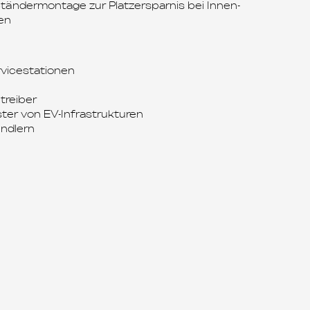
tändermontage zur Platzersparnis bei Innen-
en
vicestationen
treiber
ster von EV-Infrastrukturen
ndlern