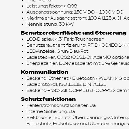
Leistungsfaktor ≥ 0,98
Ausgangsspannung: 150 V DC – 1000 V DC
Maximaler Ausgangsstrom: 100 A (125 A CH
Nennleistung: 30 kW
Benutzeroberfläche und Steuerung
LCD-Display: 4,3" Farb-Touchscreen
Benutzerauthentifizierung: RFID (ISO/IEC 144
LED-Anzeige: Grün/Blau/Rot
Ladestecker: CCS2 (CCS1/CHAdeMO optional
Energiezähler: DC-Messgerät mit 1 % Genauig
Kommunikation
Backend: Ethernet / Bluetooth / WLAN (4G opt
Ladeprotokoll: ISO 15118, DIN 70121
Backend-Protokoll: OCPP 1.6 J (OCPP 2.x dem
Schutzfunktionen
Fehlerstromschutzschalter: Ja
Interne Sicherung: Ja
Elektrischer Schutz: Überspannungs-/Unter
Blitzschutz, Erdschluss- und Überspannungs