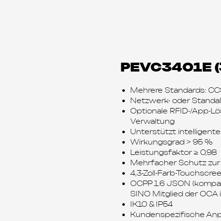
PEVC3401E 
Mehrere Standards: C
Netzwerk- oder Standal
Optionale RFID-/App-Lö
Verwaltung
Unterstützt intelligen
Wirkungsgrad > 95 %
Leistungsfaktor ≥ 0,98
Mehrfacher Schutz zur
4,3-Zoll-Farb-Touchscre
OCPP 1.6 JSON (kompat
SINO Mitglied der OCA i
IK10 & IP54
Kundenspezifische An