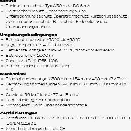
Schutz
Fehlerstromschutz: Typ A 30 mA + DC 6 mA
Elektrischer Schutz: Überspannungs- und
Unterspannungsschutz, Überstromschutz, Kurzschlussschutz,
Übertemperaturschutz, Blitzschutz, Erdschluss- und
Überspannungsschutz
Umgebungsbedingungen
Betriebstemperatur: -30 °C bis +50 °C
Lagertemperatur: -40 °C bis +85 °C
Betriebsfeuchtigkeit: max. 93 % rF, nicht kondensierend
Betriebshöhe: ≤ 2000 m
Schutzart (IP/IK): IP55, IK08
Kühlmethode: Natürliche Kühlung
Mechanical
Produktabmessungen: 300 mm × 154 mm × 420 mm (B × T × H)
Verpackungsabmessungen: 395 mm × 285 mm × 500 mm (B × T
× H)
Gewicht: 5,9 kg (Netto) / 7,7 kg (Brutto)
Ladekabellänge: 5 m (anpassbar)
Montageart: Wand- und Ständermontage
Zertifizierungen
Zertifikate: EN 61851-1:2019, IEC 62955:2018, IEC 61008-1:2010,
IEC/EN 62196-1
Sicherheitsstandards: TÜV, CE