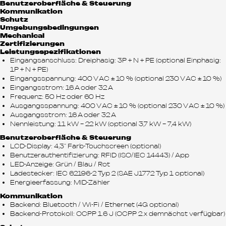
Benutzeroberfläche & Steuerung
Kommunikation
Schutz
Umgebungsbedingungen
Mechanical
Zertifizierungen
Leistungsspezifikationen
Eingangsanschluss: Dreiphasig: 3P + N + PE (optional Einphasig:
1P + N + PE)
Eingangsspannung: 400 V AC ± 10 % (optional 230 V AC ± 10 %)
Eingangsstrom: 16 A oder 32 A
Frequenz: 50 Hz oder 60 Hz
Ausgangsspannung: 400 V AC ± 10 % (optional 230 V AC ± 10 %)
Ausgangsstrom: 16 A oder 32 A
Nennleistung: 11 kW – 22 kW (optional 3,7 kW – 7,4 kW)
Benutzeroberfläche & Steuerung
LCD-Display: 4,3" Farb-Touchscreen (optional)
Benutzerauthentifizierung: RFID (ISO/IEC 14443) / App
LED-Anzeige: Grün / Blau / Rot
Ladestecker: IEC 62196-2 Typ 2 (SAE J1772 Typ 1 optional)
Energieerfassung: MID-Zähler
Kommunikation
Backend: Bluetooth / Wi-Fi / Ethernet (4G optional)
Backend-Protokoll: OCPP 1.6 J (OCPP 2.x demnächst verfügbar)