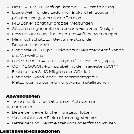
Die PEVC2201E verfügt über die TÜV-Zertifizierung.
Ideale Wahl für das Laden von Elektrofahrzeugen im
privaten und gewerblichen Bereich
MID-Zähler sorgt für präzise Messungen
Stilvolles, ergonomisches und anpassbares Design
IP55-Schutzklasse für Innen- und Außenanwendungen
Mehrfachschutz zur Gewährleistung der
Benutzersicherheit
Optionale RFID-/App-Funktion zur Benutzeridentifikation
und Verwaltung
Ladestecker: SAE J1772 (Typ 1) / IEC 62196-2 (Typ 2)
OCPP 1.6 JSON (kompatibel mit dem neuesten OCPP-
Protokoll, da SINO Mitglied der OCA ist)
Optionale Wand- oder Ständermontage zur
Platzersparnis bei Innen- und Außeninstallationen
Anwendungen
Tank- und Servicestationen an Autobahnen
Parkhäuser
Betreiber gewerblicher Fahrzeugflotten
Werkstätten von Elektrofahrzeughändlern
Betreiber und Dienstleister von Ladeinfrastrukturen
Leistungsspezifikationen